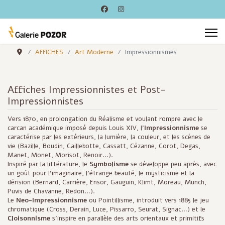
AFFICHES
Art Moderne
Impressionnismes
Affiches Impressionnistes et Post-
Impressionnistes
Vers 1870, en prolongation du Réalisme et voulant rompre avec le
carcan académique imposé depuis Louis XIV, l'
Impressionnisme
se
caractérise par les extérieurs, la lumière, la couleur, et les scènes de
vie (Bazille, Boudin, Caillebotte, Cassatt, Cézanne, Corot, Degas,
Manet, Monet, Morisot, Renoir…).
Inspiré par la littérature, le
Symbolisme
se développe peu après, avec
un goût pour l'imaginaire, l'étrange beauté, le mysticisme et la
dérision (Bernard, Carrière, Ensor, Gauguin, Klimt, Moreau, Munch,
Puvis de Chavanne, Redon…).
Le
Neo-Impressionnisme
ou Pointillisme, introduit vers 1885 le jeu
chromatique (Cross, Derain, Luce, Pissarro, Seurat, Signac…) et le
Cloisonnisme
s'inspire en parallèle des arts orientaux et primitifs