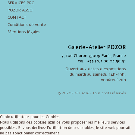
SERVICES PRO
POZOR ASSO
CONTACT
Conditions de vente
Mentions légales
Galerie-Atelier
POZOR
7, rue Choron 75009 Paris, France
tel.: +33 (0)1.86.04.56.91
Ouvert aux dates d'expositions
du mardi au samedi, 14h-19h,
vendredi 20h
© POZOR ART 2026 - Tous droits réservés
Choix utilisateur pour les Cookies
Nous utilisons des cookies afin de vous proposer les meilleurs services
possibles. Si vous déclinez l'utilisation de ces cookies, le site web pourrait
ne pas fonctionner correctement.