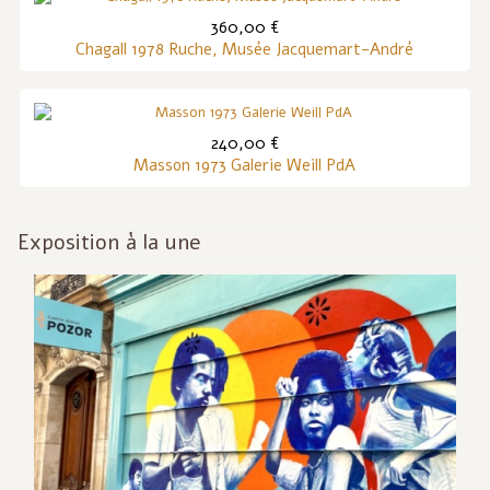
360,00 €
Chagall 1978 Ruche, Musée Jacquemart-André
240,00 €
Masson 1973 Galerie Weill PdA
Exposition à la une
Inf
act