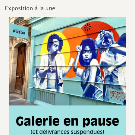
Exposition à la une
Inf
act