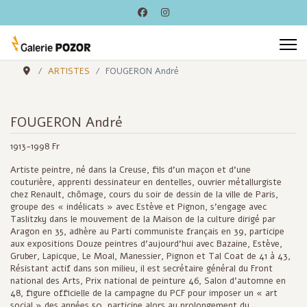
ARTISTES
FOUGERON André
FOUGERON André
1913-1998 Fr
Artiste peintre, né dans la Creuse, fils d'un maçon et d'une
couturière, apprenti dessinateur en dentelles, ouvrier métallurgiste
chez Renault, chômage, cours du soir de dessin de la ville de Paris,
groupe des « indélicats » avec Estève et Pignon, s’engage avec
Taslitzky dans le mouvement de la Maison de la culture dirigé par
Aragon en 35, adhère au Parti communiste français en 39, participe
aux expositions Douze peintres d'aujourd'hui avec Bazaine, Estève,
Gruber, Lapicque, Le Moal, Manessier, Pignon et Tal Coat de 41 à 43,
Résistant actif dans son milieu, il est secrétaire général du Front
national des Arts, Prix national de peinture 46, Salon d'automne en
48, figure officielle de la campagne du PCF pour imposer un « art
social » des années 50, participe alors au prolongement du