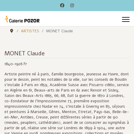
ARTISTES
MONET Claude
MONET Claude
1840-1926 Fr
Artiste peintre né à paris, famille bourgeoise, jeunesse au Havre, dont
pour le dessin, peint les notables de la ville, sur les conseils de Boudin
s'installe à Paris en 1859, Académie Suisse avec Pissarro c1860, service
en Algérie en 61, Beaux-arts de Paris en 62 avec Renoir et Sisley,
Salon des Beaux-Arts 1865, 66, 68, fuit la guerre de 1870 à Londres,
co-fondateur de l'Impressionnisme 73, première exposition
impressionniste chez Nadar en 74, s'installe à Giverny en 83, séjours
et peintures à Marseille, Gênes, Menton, Etretat, Pays-bas, Belle-Ile-
en-Mer, Antibes, Creuse, peint différentes séries à partir de 90
(meules, peupliers, cathédrales), avant de se consacrer au nymphéas à
partir de 96, réalise une série sur Londres de 1899 à 1904, une autre
sur Venise en 1908, nombreuses expositions, collections et musées