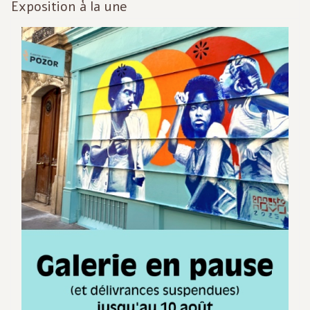
Exposition à la une
Inf
act