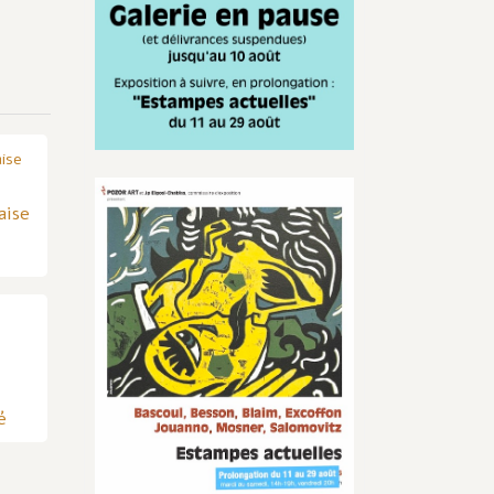
Infos
aise
actualisées
é