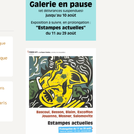
Infos
rque
actualisées
aris