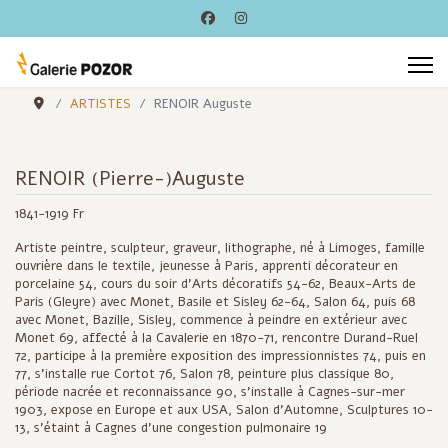
ARTISTES
RENOIR Auguste
RENOIR (Pierre-)Auguste
1841-1919 Fr
Artiste peintre, sculpteur, graveur, lithographe, né à Limoges, famille
ouvrière dans le textile, jeunesse à Paris, apprenti décorateur en
porcelaine 54, cours du soir d'Arts décoratifs 54-62, Beaux-Arts de
Paris (Gleyre) avec Monet, Basile et Sisley 62-64, Salon 64, puis 68
avec Monet, Bazille, Sisley, commence à peindre en extérieur avec
Monet 69, affecté à la Cavalerie en 1870-71, rencontre Durand-Ruel
72, participe à la première exposition des impressionnistes 74, puis en
77, s'installe rue Cortot 76, Salon 78, peinture plus classique 80,
période nacrée et reconnaissance 90, s'installe à Cagnes-sur-mer
1903, expose en Europe et aux USA, Salon d'Automne, Sculptures 10-
13, s'étaint à Cagnes d'une congestion pulmonaire 19