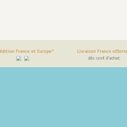
édition France et Europe*
Livraison France offert
dès 120€ d'achat