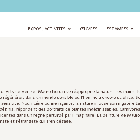
EXPOS, ACTIVITÉS
ŒUVRES
ESTAMPES
ux-Arts de Venise, Mauro Bordin se réapproprie la nature, les mains, l
se régénérer, dans un monde sensible où l’homme a encore sa place. S
on sensitive. Nourricière ou menaçante, la nature impose son mystère f
définis, répondent des portraits de plantes indéfinissables. Carnivores
identes dans un règne perturbé par l’imaginaire. La peinture de Mauro
riste et l’étrangeté qui s’en dégage.