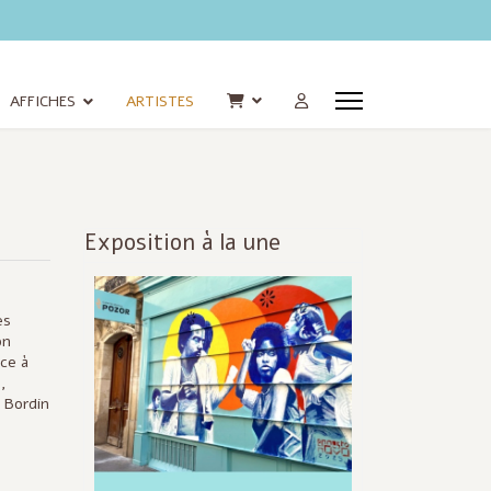
AFFICHES
ARTISTES
Exposition à la une
Infos
actualisées
es
on
ace à
,
 Bordin