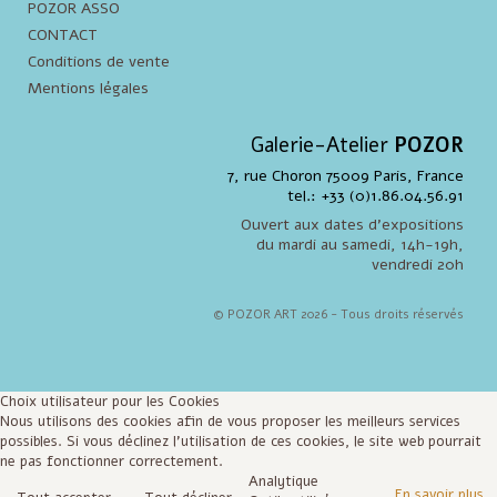
POZOR ASSO
CONTACT
Conditions de vente
Mentions légales
Galerie-Atelier
POZOR
7, rue Choron 75009 Paris, France
tel.: +33 (0)1.86.04.56.91
Ouvert aux dates d'expositions
du mardi au samedi, 14h-19h,
vendredi 20h
© POZOR ART 2026 - Tous droits réservés
Choix utilisateur pour les Cookies
Nous utilisons des cookies afin de vous proposer les meilleurs services
possibles. Si vous déclinez l'utilisation de ces cookies, le site web pourrait
ne pas fonctionner correctement.
Analytique
En savoir plus