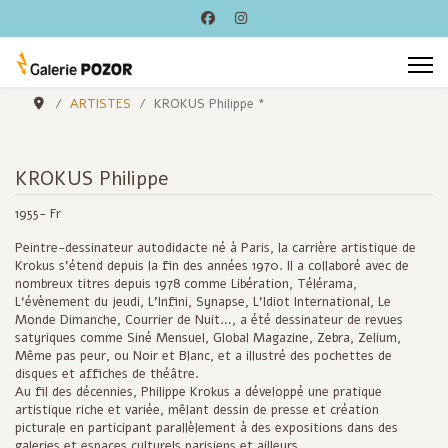
ARTISTES
KROKUS Philippe *
KROKUS Philippe
1955- Fr
Peintre-dessinateur autodidacte né à Paris, la carrière artistique de
Krokus s'étend depuis la fin des années 1970. Il a collaboré avec de
nombreux titres depuis 1978 comme Libération, Télérama,
L‘évènement du jeudi, L’Infini, Synapse, L’Idiot International, Le
Monde Dimanche, Courrier de Nuit…, a été dessinateur de revues
satyriques comme Siné Mensuel, Global Magazine, Zebra, Zelium,
Même pas peur, ou Noir et Blanc, et a illustré des pochettes de
disques et affiches de théâtre.
Au fil des décennies, Philippe Krokus a développé une pratique
artistique riche et variée, mêlant dessin de presse et création
picturale en participant parallèlement à des expositions dans des
galeries et espaces culturels parisiens et ailleurs.