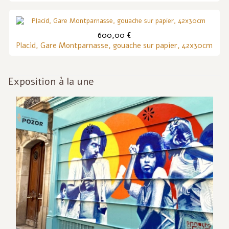
600,00 €
Placid, Gare Montparnasse, gouache sur papier, 42x30cm
Exposition à la une
Inf
act