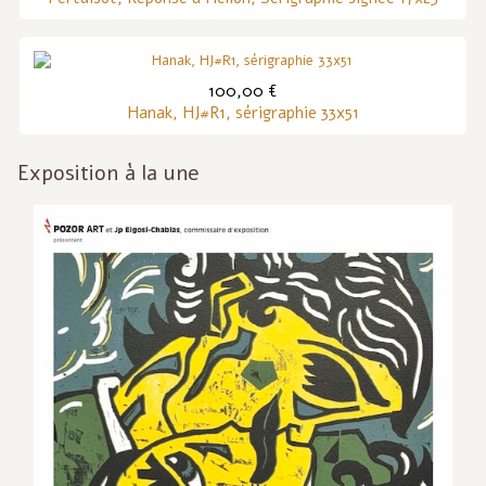
100,00 €
Hanak, HJ#R1, sérigraphie 33x51
Exposition à la une
Inf
act