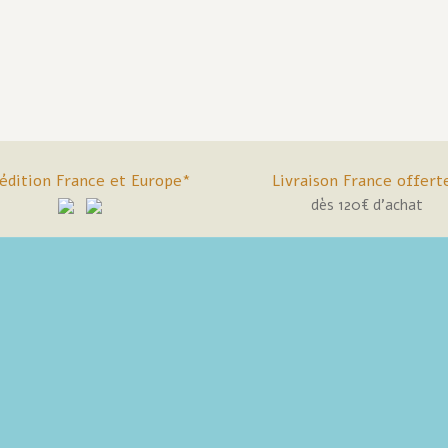
édition France et Europe*
Livraison France offert
dès 120€ d'achat