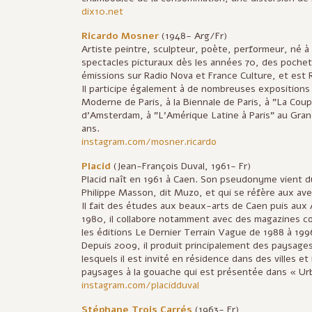
dix10.net
Ricardo Mosner
(1948- Arg/Fr)
Artiste peintre, sculpteur, poète, performeur, né 
spectacles picturaux dès les années 70, des pochet
émissions sur Radio Nova et France Culture, et est
Il participe également à de nombreuses expositions
Moderne de Paris, à la Biennale de Paris, à "La Co
d’Amsterdam, à "L’Amérique Latine à Paris" au Grand
ans.
instagram.com/mosner.ricardo
Placid
(Jean-François Duval, 1961- Fr)
Placid naît en 1961 à Caen. Son pseudonyme vient du
Philippe Masson, dit Muzo, et qui se réfère aux ave
Il fait des études aux beaux-arts de Caen puis aux 
1980, il collabore notamment avec des magazines com
les éditions Le Dernier Terrain Vague de 1988 à 199
Depuis 2009, il produit principalement des paysages
lesquels il est invité en résidence dans des villes 
paysages à la gouache qui est présentée dans « Urb
instagram.com/placidduval
Stéphane Trois Carrés
(1963- Fr)