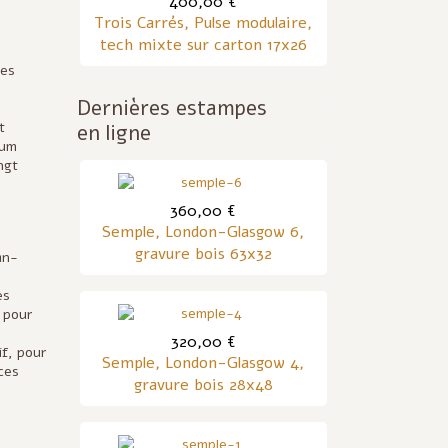
400,00 €
Trois Carrés, Pulse modulaire,
tech mixte sur carton 17x26
des
Dernières estampes
t
en ligne
eum
ngt
360,00 €
Semple, London-Glasgow 6,
gravure bois 63x32
an-
es
e pour
320,00 €
if, pour
Semple, London-Glasgow 4,
 ces
gravure bois 28x48