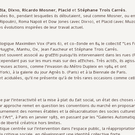
Bla, Dix10, Ricardo Mosner, Placid
et
Stéphane Trois Carrés.
nnées 80, pendant lesquelles ils débutaient, seul comme Mosner, ou e
Ripoulin), Roma Napoli et Dow Jones (avec Dix10), et Placid (avec Muzo)
 évolutions inspirées de leur travail actuel.
logique Maximilien Vox (Paris 6), et co-fonde en 84 le collectif "Les F
re Huyghe, Manhu, Ox, Jean Faucheur et Stéphane Trois Carrés.
est souvent associé au graffiti puisqu'ils intervenaient dans les rues (P
pendant pas sur les murs mais sur des affiches. Très actifs, ils agiss
euses actions, comme l'invasion du Métro Dupleix en 1984 et ont
k), à la galerie du jour Agnès b. (Paris) et à la Biennale de Paris.
t acidulées, qu'il ne présente qu'à de très rares occasions comme cell
 par l’interactivité et la mise à plat du fait social, un état des choses 
eur approche remet en question les conventions du marché en proposa
ournement des normes établies et la désacralisation des socles culturel
e l’Art", à Paris en janvier 1983, en passant par les "Galeries Automati
e liberté créatrice hors limites.
tique centrée sur l’intervention dans l’espace public, la réappropriatio
 critique sociale, en développant une identité collective forte.