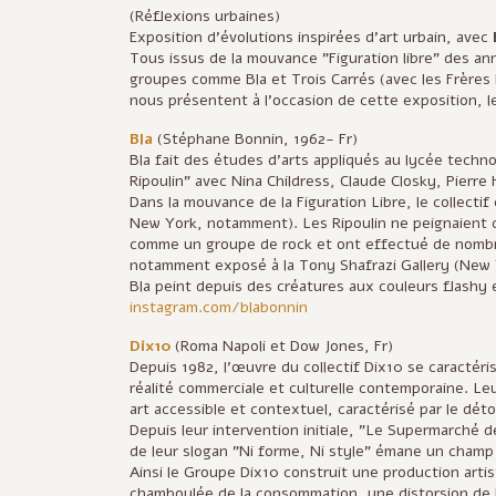
(Réflexions urbaines)
Exposition d'évolutions inspirées d'art urbain, avec
Tous issus de la mouvance "Figuration libre" des a
groupes comme Bla et Trois Carrés (avec les Frères 
nous présentent à l'occasion de cette exposition, les
Bla
(Stéphane Bonnin, 1962- Fr)
Bla fait des études d'arts appliqués au lycée techno
Ripoulin" avec Nina Childress, Claude Closky, Pier
Dans la mouvance de la Figuration Libre, le collectif 
New York, notamment). Les Ripoulin ne peignaient ce
comme un groupe de rock et ont effectué de nombr
notamment exposé à la Tony Shafrazi Gallery (New Yor
Bla peint depuis des créatures aux couleurs flashy e
instagram.com/blabonnin
Dix10
(Roma Napoli et Dow Jones, Fr)
Depuis 1982, l’œuvre du collectif Dix10 se caractérise
réalité commerciale et culturelle contemporaine. L
art accessible et contextuel, caractérisé par le dét
Depuis leur intervention initiale, "Le Supermarché d
de leur slogan "Ni forme, Ni style" émane un champ d
Ainsi le Groupe Dix10 construit une production artis
chamboulée de la consommation, une distorsion de la