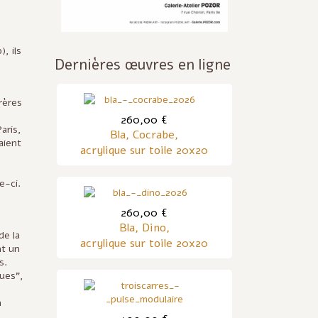
n
, ils
Dernières œuvres en ligne
rères
260,00 €
aris,
Bla, Cocrabe,
aient
acrylique sur toile 20x20
e-ci.
260,00 €
Bla, Dino,
de la
acrylique sur toile 20x20
nt un
s.
ques",
n