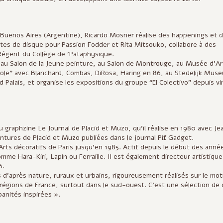
à Buenos Aires (Argentine), Ricardo Mosner réalise des happenings et 
tes de disque pour Passion Fodder et Rita Mitsouko, collabore à des
 Régent du Collège de 'Pataphysique.
 au Salon de la Jeune peinture, au Salon de Montrouge, au Musée d'Ar
upole" avec Blanchard, Combas, DiRosa, Haring en 86, au Stedelijk Mus
 Palais, et organise les expositions du groupe “El Colectivo” depuis vi
 graphzine Le Journal de Placid et Muzo, qu'il réalise en 1980 avec Je
ntures de Placid et Muzo publiées dans le journal Pif Gadget.
Arts décoratifs de Paris jusqu'en 1985. Actif depuis le début des anné
me Hara-Kiri, Lapin ou Ferraille. II est également directeur artistiqu
6.
 d'après nature, ruraux et urbains, rigoureusement réalisés sur le mot
et régions de France, surtout dans le sud-ouest. C'est une sélection de
anités inspirées ».